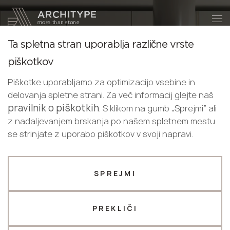
+48 22 602 20 22
Postanite partner
Ta spletna stran uporablja različne vrste
Postanite
Hvala!
piškotkov
partner
Slovenian
naši strokovnjaki vas bodo v kratkem
Piškotke uporabljamo za optimizacijo vsebine in
English
kontaktirali
delovanja spletne strani. Za več informacij glejte naš
Pošljite nam svoje podatke ali nas
Slovenian
pravilnik o piškotkih
Puricelli
. S klikom na gumb „Sprejmi“ ali
pokličite
z nadaljevanjem brskanja po našem spletnem mestu
HPL je tehnološko napreden material za zunanjo in
+48 22 602 20 22
se strinjate z uporabo piškotkov v svoji napravi.
notranjo uporabo.
Vaš poslovni profil
SPREJMI
KATALOG
Proizvajalec
Oblikovalec
Ime *
PREKLIČI