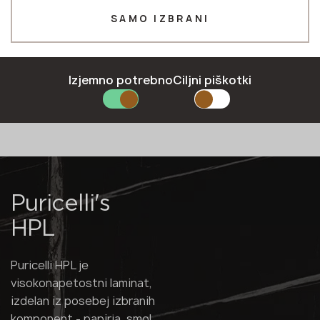
SAMO IZBRANI
Številka *
Izjemno potrebno
Ciljni piškotki
E-pošta *
Naša blagovna znamka
Barvna paleta
Certifikati
Navodila i
POŠLJITE PRIJAVO
Pravilnik o zasebnosti
Puricelli's
HPL
Puricelli HPL je
visokonapetostni laminat,
izdelan iz posebej izbranih
komponent - papirja, smol