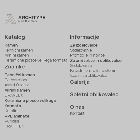
Katalog
Informacije
Kamen
Za izdelovalce
Tehnični kamen
Sodelovanje
Akrilni kamen
Promocije in novice
Keramične plošče velikega formata
Za arhitekte in oblikovalce
Sodelovanje
Znamke
Fasadni pritrdilni sistemi
Tehnični kamen
Vodnik za oblikovalce
Caesarstone
Galerija
Avant Quartz
Akrilni kamen
Spletni oblikovalec
GRANDEX
Keramične plošče velikega
formata
O nas
Keralini
Kontakt
HPL laminate
Puricelli
KRAFFTEN