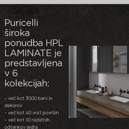
Puricelli
široka
ponudba HPL
LAMINATE je
predstavljena
v 6
kolekcijah:
– več kot 3000 barv in
dekorov
– več kot 40 vrst površin
– več kot 10 različnih
odtenkov jedra