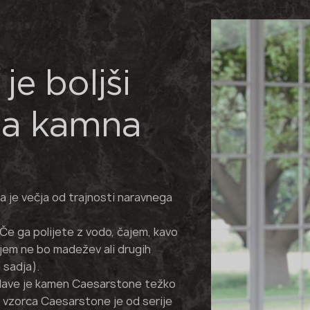
je boljši
ga kamna
a je večja od trajnosti naravnega
Če ga polijete z vodo, čajem, kavo
 njem ne bo madežev ali drugih
 sadja).
elave je kamen Caesarstone težko
 vzorca Caesarstone je od serije