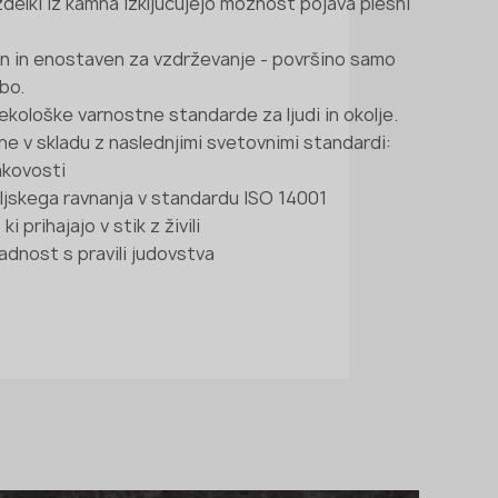
zdelki iz kamna izključujejo možnost pojava plesni
en in enostaven za vzdrževanje - površino samo
obo.
ekološke varnostne standarde za ljudi in okolje.
ne v skladu z naslednjimi svetovnimi standardi:
akovosti
ljskega ravnanja v standardu ISO 14001
 prihajajo v stik z živili
adnost s pravili judovstva