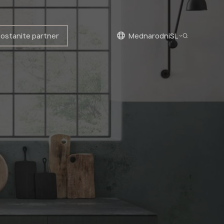
ostanite partner
mednarodni
SL
Slovenian
English
Slovenian