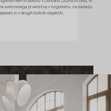
nogometnem stadionu v Durbanu (Južna Afrika), ki
išče svetovnega prvenstva v nogometu, na sedežu
jskem in v drugih kultnih objektih.