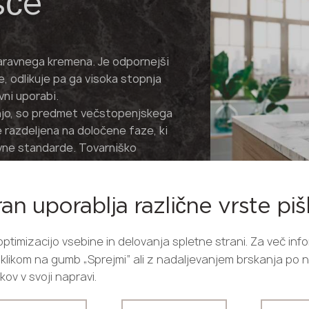
šče
ravnega kremena. Je odpornejši
, odlikuje pa ga visoka stopnja
vni uporabi.
dnjo, so predmet večstopenjskega
 razdeljena na določene faze, ki
vne standarde. Tovarniško
n dolga leta ostane v prvotnem
aja odporen proti poškodbam,
ran uporablja različne vrste pi
e za umetni kremen niso težava.
n varen material za kuhinjsko
timizacijo vsebine in delovanja spletne strani. Za več info
membno.
S klikom na gumb „Sprejmi“ ali z nadaljevanjem brskanja p
ov v svoji napravi.