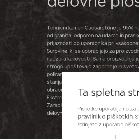
delovne plo
Tehnični kamen Caesarstone je 95% na
od granita, odporen na udarce in praske
prijaznosti do uporabnika pri vsakodne
Surovine, ki se uporabljajo za proizvo
nadzora kakovosti. Sama proizvodnja je
strogo upoštevajo zaporedje in sveto
poliranje zagotavlja, da tehnični kame
stanju. Tudi med aktivno uporabo ost
obrabi in izgorevanju.
Ta spletna st
Ekstremni pogoji in visoke temperatur
Zaradi toplotne odpornosti je idealen i
Piškotke uporabljamo za op
delovno površino, kar je še najbolj po
pravilnik o piškotkih
. 
strinjate z uporabo piškotk