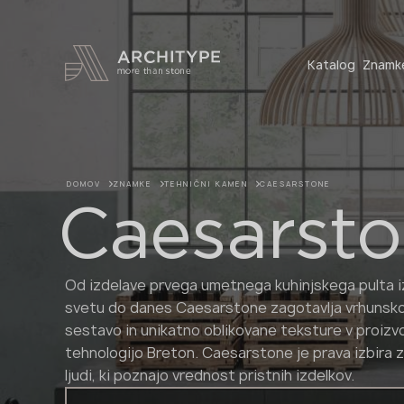
+48 22 602 20 22
Katalog
Znamk
DOMOV
ZNAMKE
TEHNIČNI KAMEN
CAESARSTONE
Caesarst
Od izdelave prvega umetnega kuhinjskega pulta 
svetu do danes Caesarstone zagotavlja vrhunsko
sestavo in unikatno oblikovane teksture v proizvod
tehnologijo Breton. Caesarstone je prava izbira 
ljudi, ki poznajo vrednost pristnih izdelkov.