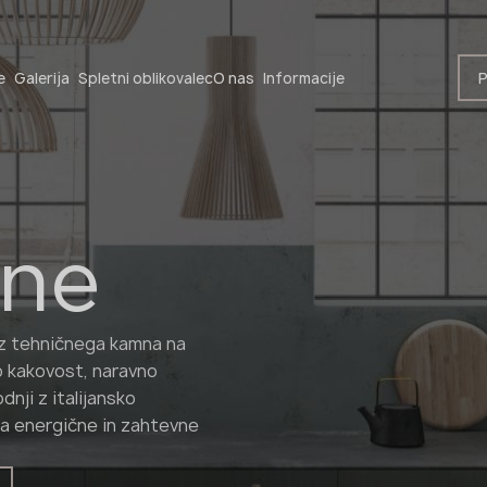
Postanite partner
P
e
Galerija
Spletni oblikovalec
O nas
Informacije
one
Postanite partner
iz tehničnega kamna na
 kakovost, naravno
Pošljite nam svoje podatke ali nas pokličite
nji z italijansko
+48 22 602 20 22
za energične in zahtevne
Vaš poslovni profil