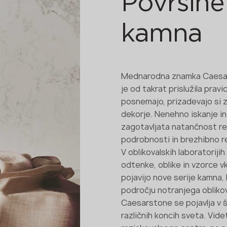
Površine
kamna
Mednarodna znamka Caesarsto
je od takrat prislužila prav
posnemajo, prizadevajo si 
dekorje. Nenehno iskanje in 
zagotavljata natančnost re
podrobnosti in brezhibno r
V oblikovalskih laboratori
odtenke, oblike in vzorce v
pojavijo nove serije kamna
področju notranjega obliko
Caesarstone se pojavlja v št
različnih koncih sveta. Vid