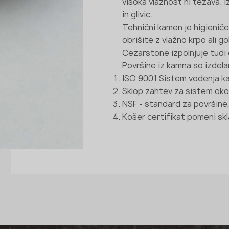
visoka vlažnost ni težava. I
in glivic.
Tehnični kamen je higienič
obrišite z vlažno krpo ali g
Cezarstone izpolnjuje tudi 
Površine iz kamna so izdela
ISO 9001 Sistem vodenja k
Sklop zahtev za sistem oko
NSF - standard za površine, ki
Košer certifikat pomeni skl