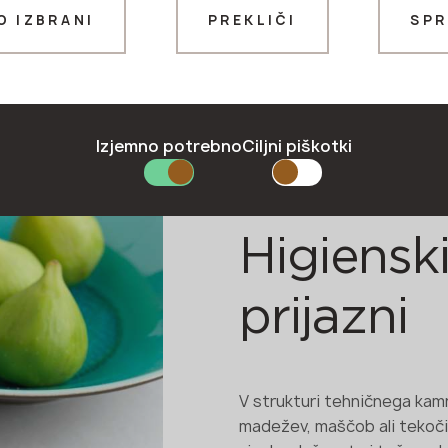
O IZBRANI
PREKLIČI
SPR
Hvala!
naši strokovnjaki vas bodo v kratkem kontaktirali
Izjemno potrebno
Ciljni piškotki
Higienski
prijazni
V strukturi tehničnega kamn
madežev, maščob ali tekočin 