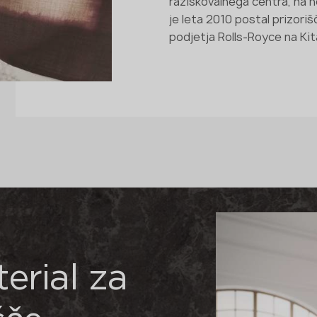
raziskovalnega centra, na 
je leta 2010 postal prizor
podjetja Rolls-Royce na Kita
erial za