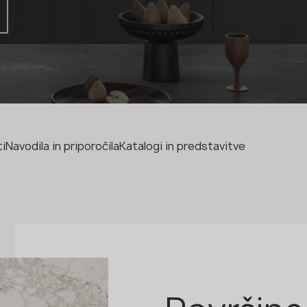
Proizvajalec
Oblikovalec
Ime *
Številka *
ti
Navodila in priporočila
Katalogi in predstavitve
E-pošta *
POŠLJITE PRIJAVO
Pravilnik o zasebnosti