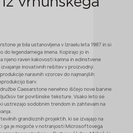
 iz vrhunskega
ne je bila ustanovljena v Izraelu leta 1987 in si
ico do legendarnega imena. Kopirajo jo in
za njeno raven kakovosti kamna in edinstvene
izvajanje inovativnih rešitev v proizvodnji
produkcije naravnih vzorcev do najmanjših
eprodukcijo barv.
jih družbe Caesarstone nenehno iščejo nove barvne
ključkov ter površinske teksture. Vsako leto se
, ki ustrezajo sodobnim trendom in zahtevam na
vanja.
evilnih grandioznih projektih, ki se izvajajo na
eti ga je mogoče v notranjosti Microsoftovega