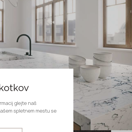
škotkov
rmacij glejte naš
o našem spletnem mestu se