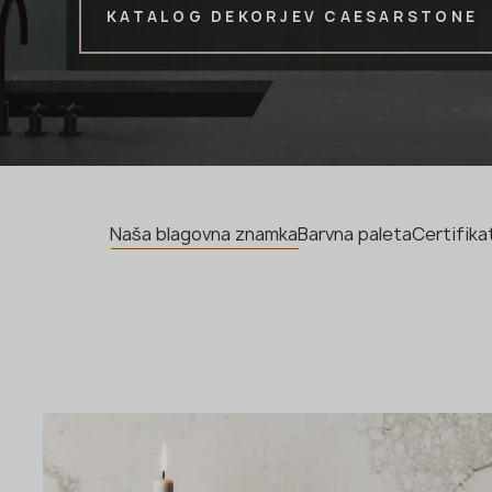
KATALOG DEKORJEV CAESARSTONE
Naša blagovna znamka
Barvna paleta
Certifika