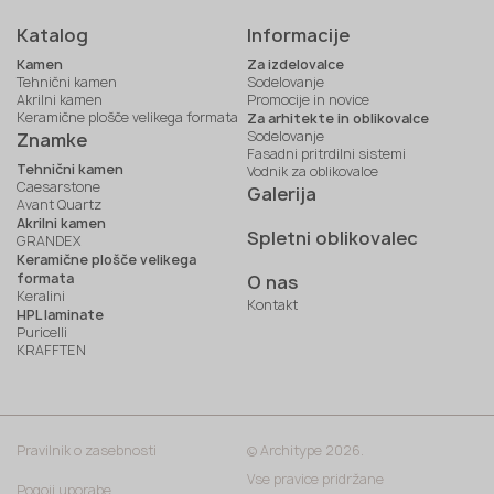
Katalog
Informacije
Kamen
Za izdelovalce
Tehnični kamen
Sodelovanje
Akrilni kamen
Promocije in novice
Keramične plošče velikega formata
Za arhitekte in oblikovalce
Sodelovanje
Znamke
Fasadni pritrdilni sistemi
Tehnični kamen
Vodnik za oblikovalce
Caesarstone
Galerija
Avant Quartz
Akrilni kamen
Spletni oblikovalec
GRANDEX
Keramične plošče velikega
formata
O nas
Keralini
Kontakt
HPL laminate
Puricelli
KRAFFTEN
Pravilnik o zasebnosti
© Architype 2026.
Vse pravice pridržane
Pogoji uporabe