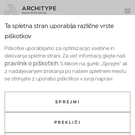
+48 22 602 20 22
Postanite partner
Ta spletna stran uporablja različne vrste
Postanite
Hvala!
Glue
piškotkov
partner
Slovenian
naši strokovnjaki vas bodo v kratkem
Piškotke uporabljamo za optimizacijo vsebine in
English
Adhesive mastic
Styrene-free adhesive mastic
Pigment
kontaktirali
delovanja spletne strani. Za več informacij glejte naš
Pošljite nam svoje podatke ali nas
Slovenian
pravilnik o piškotkih
. S klikom na gumb „Sprejmi“ ali
pokličite
z nadaljevanjem brskanja po našem spletnem mestu
+48 22 602 20 22
se strinjate z uporabo piškotkov v svoji napravi.
Vaš poslovni profil
SPREJMI
Proizvajalec
Oblikovalec
Ime *
PREKLIČI