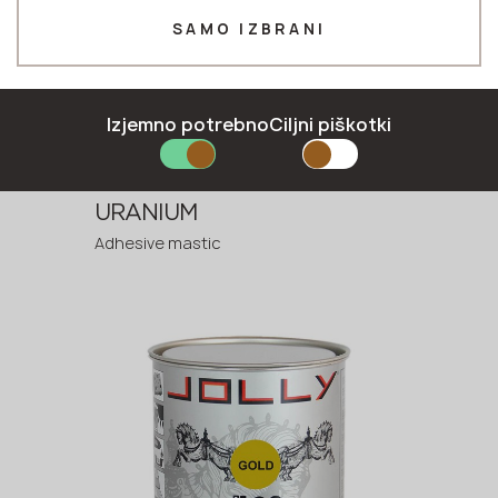
SAMO IZBRANI
Številka *
Izjemno potrebno
Ciljni piškotki
E-pošta *
URANIUM
Adhesive mastic
POŠLJITE PRIJAVO
Pravilnik o zasebnosti