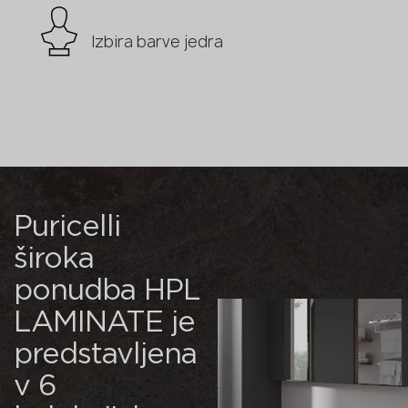
Izbira barve jedra
Puricelli
široka
ponudba HPL
LAMINATE je
predstavljena
v 6