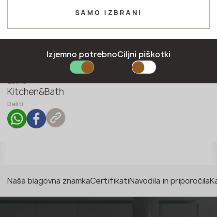
SAMO IZBRANI
Številka *
Izjemno potrebno
Ciljni piškotki
E-pošta *
Zbirka
Kitchen&Bath
Deliti
POŠLJITE PRIJAVO
Pravilnik o zasebnosti
Naša blagovna znamka
Certifikati
Navodila in priporočila
K