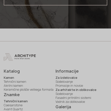
Katalog
Informacije
Kamen
Za izdelovalce
Tehnični kamen
Sodelovanje
Akrilni kamen
Promocije in novice
Keramične plošče velikega formata
Za arhitekte in oblikovalce
Sodelovanje
Znamke
Fasadni pritrdilni sistemi
Tehnični kamen
Vodnik za oblikovalce
Caesarstone
Galerija
Avant Quartz