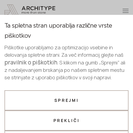
+48 22 602 20 22
Postanite partner
Ta spletna stran uporablja različne vrste
Postanite
Hvala!
piškotkov
partner
Slovenian
Nazaj na katalog
naši strokovnjaki vas bodo v kratkem
Piškotke uporabljamo za optimizacijo vsebine in
English
kontaktirali
0941 Concrete
delovanja spletne strani. Za več informacij glejte naš
Pošljite nam svoje podatke ali nas
Slovenian
pravilnik o piškotkih
. S klikom na gumb „Sprejmi“ ali
Puricelli
pokličite
z nadaljevanjem brskanja po našem spletnem mestu
+48 22 602 20 22
se strinjate z uporabo piškotkov v svoji napravi.
Vaš poslovni profil
SPREJMI
Proizvajalec
Oblikovalec
Ime *
PREKLIČI