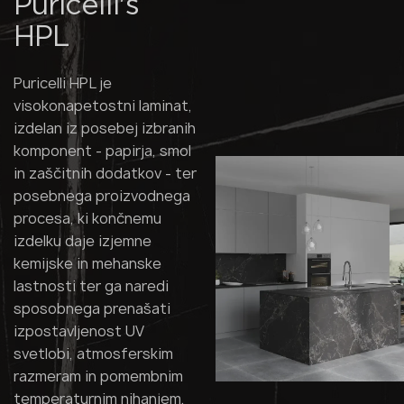
Puricelli's
HPL
Puricelli HPL je
visokonapetostni laminat,
izdelan iz posebej izbranih
komponent - papirja, smol
in zaščitnih dodatkov - ter
posebnega proizvodnega
procesa, ki končnemu
izdelku daje izjemne
kemijske in mehanske
lastnosti ter ga naredi
sposobnega prenašati
izpostavljenost UV
svetlobi, atmosferskim
razmeram in pomembnim
temperaturnim nihanjem,