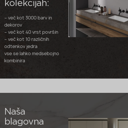
kolekcijah:
– več kot 3000 barv in
dekorov
– več kot 40 vrst površin
– več kot 10 različnih
odtenkov jedra
vse se lahko medsebojno
kombinira
Naša
blagovna