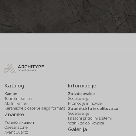
Katalog
Informacije
Kamen
Za izdelovalce
Tehnični kamen
Sodelovanje
Akrilni kamen
Promocije in novice
Keramične plošče velikega formata
Za arhitekte in oblikovalce
Sodelovanje
Znamke
Fasadni pritrdilni sistemi
Tehnični kamen
Vodnik za oblikovalce
Caesarstone
Galerija
Avant Quartz