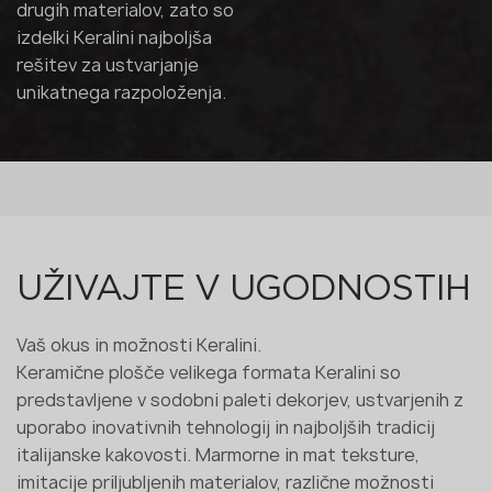
drugih materialov, zato so
izdelki Keralini najboljša
rešitev za ustvarjanje
unikatnega razpoloženja.
UŽIVAJTE V UGODNOSTIH
Vaš okus in možnosti Keralini.
Keramične plošče velikega formata Keralini so
predstavljene v sodobni paleti dekorjev, ustvarjenih z
uporabo inovativnih tehnologij in najboljših tradicij
italijanske kakovosti. Marmorne in mat teksture,
imitacije priljubljenih materialov, različne možnosti