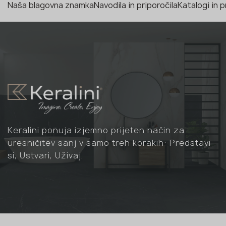
Naša blagovna znamka
Navodila in priporočila
Katalogi in 
Keralini ponuja izjemno prijeten način za
uresničitev sanj v samo treh korakih: Predstavi
si, Ustvari, Uživaj.