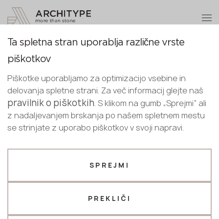
+48 22 602 20 22
Postanite partner
Ta spletna stran uporablja različne vrste
Postanite
Hvala!
piškotkov
partner
Slovenian
Nazaj na katalog
naši strokovnjaki vas bodo v kratkem
Piškotke uporabljamo za optimizacijo vsebine in
English
kontaktirali
Absolute Black
delovanja spletne strani. Za več informacij glejte naš
Pošljite nam svoje podatke ali nas
Slovenian
pravilnik o piškotkih
. S klikom na gumb „Sprejmi“ ali
Keralini
pokličite
z nadaljevanjem brskanja po našem spletnem mestu
+48 22 602 20 22
se strinjate z uporabo piškotkov v svoji napravi.
Najnovejši
Celotno telo
Vaš poslovni profil
SPREJMI
Proizvajalec
Oblikovalec
Ime *
PREKLIČI