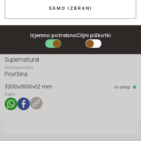
SAMO IZBRANI
Številka *
Izjemno potrebno
Ciljni piškotki
E-pošta *
Zbirka
Supernatural
Vrsta površine
Površina
POŠLJITE PRIJAVO
na zalogi
3200x1600x12 mm
Pravilnik o zasebnosti
Deliti